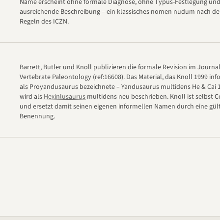
Name erscheint ohne formale Diagnose, ohne Typus-Festlegung un
ausreichende Beschreibung – ein klassisches nomen nudum nach d
Regeln des ICZN.
Barrett, Butler und Knoll publizieren die formale Revision im Journal
Vertebrate Paleontology (ref:16608). Das Material, das Knoll 1999 inf
als Proyandusaurus bezeichnete – Yandusaurus multidens He & Cai 
wird als
Hexinlusaurus
multidens neu beschrieben. Knoll ist selbst 
und ersetzt damit seinen eigenen informellen Namen durch eine gül
Benennung.