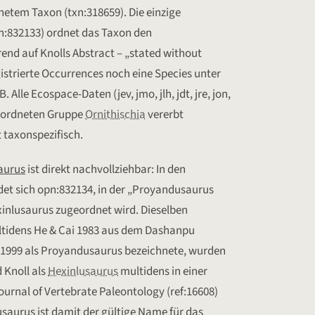
etem Taxon (txn:318659). Die einzige
:832133) ordnet das Taxon den
end auf Knolls Abstract – „stated without
gistrierte Occurrences noch eine Species unter
Alle Ecospace-Daten (jev, jmo, jlh, jdt, jre, jon,
rgeordneten Gruppe
Ornithischia
vererbt
t taxonspezifisch.
aurus
ist direkt nachvollziehbar: In den
det sich opn:832134, in der „Proyandusaurus
xinlusaurus zugeordnet wird. Dieselben
tidens He & Cai 1983 aus dem Dashanpu
l 1999 als Proyandusaurus bezeichnete, wurden
 Knoll als
Hexinlusaurus
multidens in einer
ournal of Vertebrate Paleontology (ref:16608)
saurus ist damit der gültige Name für das