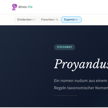
Zum Hauptinhalt springen
dinos
.life
Entdecker
Forscher
Experte
4–7
8–12
13+
STECKBRIEF
Proyandu
Ein nomen nudum aus einem K
Regeln taxonomischer Nomen