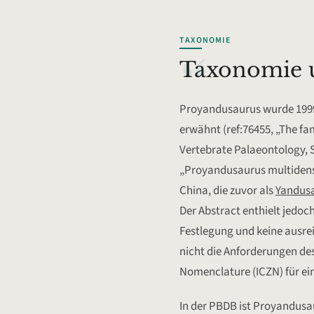
TAXONOMIE
“
Taxonomie u
Proyandusaurus wurde 1999 
erwähnt (ref:76455, „The f
Vertebrate Palaeontology, 
„Proyandusaurus multidens"
China, die zuvor als
Yandus
Der Abstract enthielt jedoc
Festlegung und keine ausre
nicht die Anforderungen des
Nomenclature (ICZN) für ein
In der PBDB ist Proyandusau