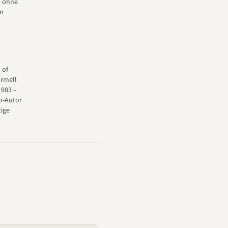
d ohne
en
 of
ormell
1983 –
Co-Autor
tige