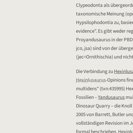
Clypeodonta als übergeordn
taxonomische Meinung (opn
Hypsilophodontia zu, basier
evidence". Es gibt weder re
Proyandusaurus in der PBDB. 
jco, jsa) sind von der übe
(jec=Ornithischia) und nich
Die Verbindung zu
Hexinlus
Hexinlusaurus
-Opinions fin
multidens" (txn:435995) He
Fossilien –
Yandusaurus
mul
Dinosaur Quarry – die Knol
2005 von Barrett, Butler und
vollständigen Revision im J
formal beschrieben. Hexinlu