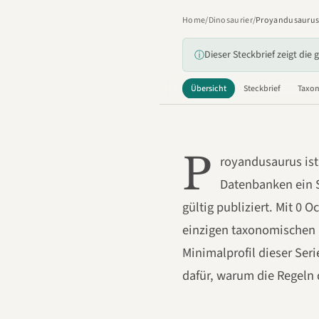
Home
/
Dinosaurier
/
Proyandusauru
Dieser Steckbrief zeigt die 
ⓘ
Übersicht
Steckbrief
Taxo
P
royandusaurus ist
Datenbanken ein Sc
gültig publiziert. Mit 0 O
einzigen taxonomischen 
Minimalprofil dieser Seri
dafür, warum die Regeln 