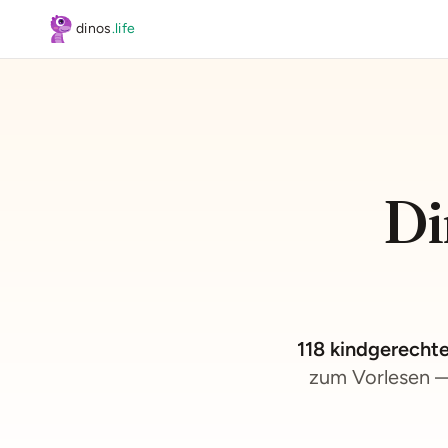
Zum Hauptinhalt springen
dinos
.life
Di
118
kindgerechte
zum Vorlesen —