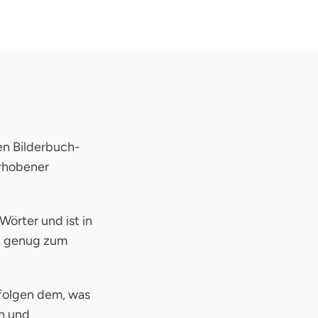
en Bilderbuch-
erhobener
Wörter und ist in
ng genug zum
 folgen dem, was
en und