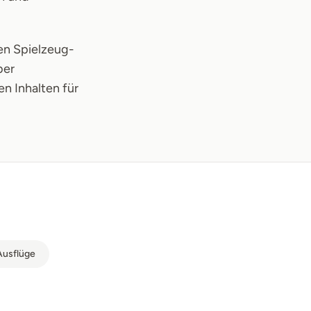
en Spielzeug-
ber
en Inhalten für
usflüge