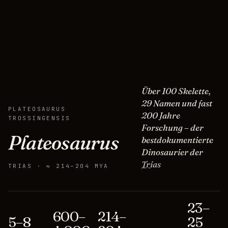
Über 100 Skelette,
29 Namen und fast
PLATEOSAURUS
200 Jahre
TROSSINGENSIS
Forschung – der
Plateos
aurus
bestdokumentierte
Dinosaurier der
Trias
TRIAS · ≈ 214–204 MYA
23–
600–
214–
5–8
25