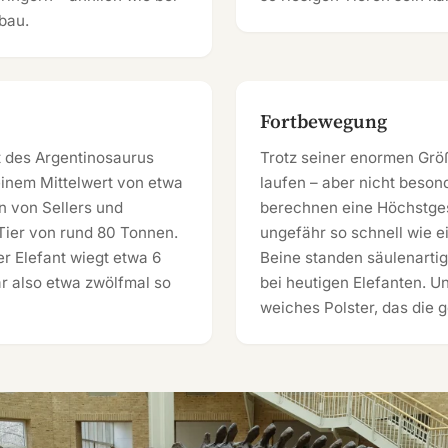
bau.
Fortbewegung
 des Argentinosaurus
Trotz seiner enormen Grö
 einem Mittelwert von etwa
laufen – aber nicht beso
 von Sellers und
berechnen eine Höchstges
 Tier von rund 80 Tonnen.
ungefähr so schnell wie e
r Elefant wiegt etwa 6
Beine standen säulenartig
r also etwa zwölfmal so
bei heutigen Elefanten. Un
weiches Polster, das die g