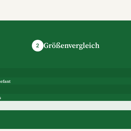
Größenvergleich
2
lefant
s