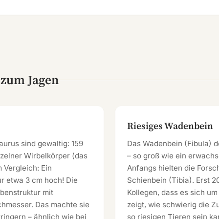
 zum Jagen
Riesiges Wadenbein
urus sind gewaltig: 159
Das Wadenbein (Fibula) d
nzelner Wirbelkörper (das
– so groß wie ein erwachs
 Vergleich: Ein
Anfangs hielten die Forsc
ur etwa 3 cm hoch! Die
Schienbein (Tibia). Erst 
benstruktur mit
Kollegen, dass es sich um
chmesser. Das machte sie
zeigt, wie schwierig die 
rringern – ähnlich wie bei
so riesigen Tieren sein ka