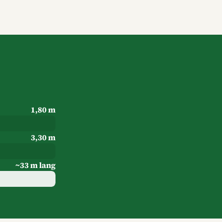
1,80 m
3,30 m
~33 m lang