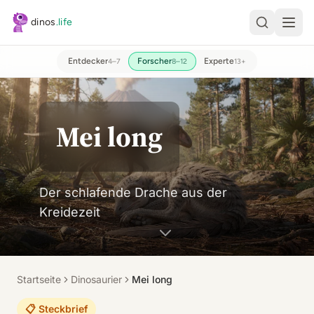
Zum Hauptinhalt springen
dinos
.life
Entdecker
Forscher
Experte
4–7
8–12
13+
Mei long
Der schlafende Drache aus der
Kreidezeit
Startseite
Dinosaurier
Mei long
📋 Steckbrief