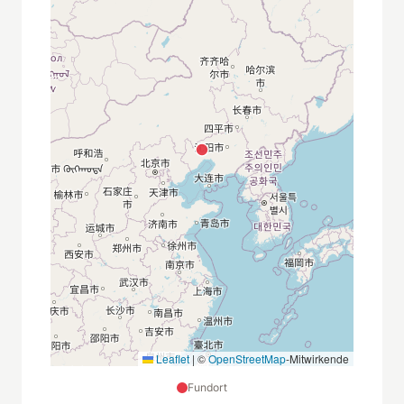
Leaflet
|
©
OpenStreetMap
-Mitwirkende
Fundort