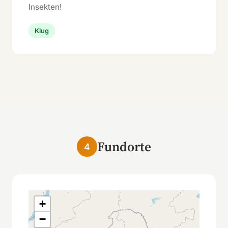
Insekten!
Klug
Fundorte
4
+
−