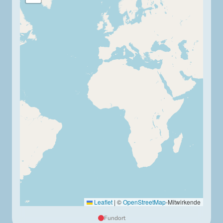
Leaflet
|
©
OpenStreetMap
-Mitwirkende
Fundort