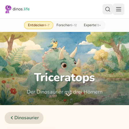
Zum Hauptinhalt springen
dinos
.life
Entdecker
Forscher
Experte
4–7
8–12
13+
Triceratops
Der Dinosaurier mit drei Hörnern
Dinosaurier