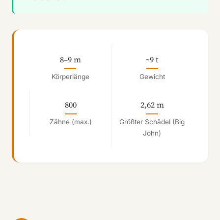
8–9 m
~9 t
Körperlänge
Gewicht
800
2,62 m
Zähne (max.)
Größter Schädel (Big
John)