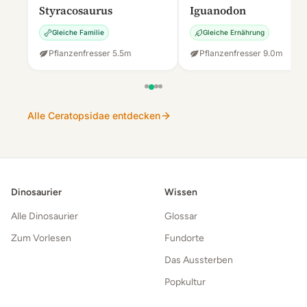
Styracosaurus
Iguanodon
Gleiche Familie
Gleiche Ernährung
Pflanzenfresser
·
5.5
m
Pflanzenfresser
·
9.0
m
Alle Ceratopsidae entdecken
Dinosaurier
Wissen
Alle Dinosaurier
Glossar
Zum Vorlesen
Fundorte
Das Aussterben
Popkultur