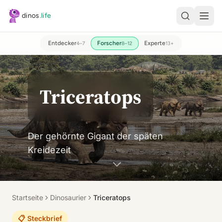
Zum Hauptinhalt springen
dinos
.life
Entdecker
Forscher
Experte
4–7
8–12
13+
Triceratops
Der gehörnte Gigant der späten
Kreidezeit
Startseite
Dinosaurier
Triceratops
📋 Steckbrief