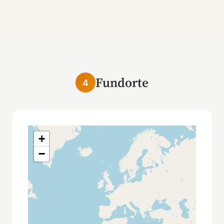
Fundorte
4
+
−