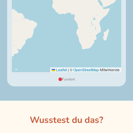
Leaflet
|
©
OpenStreetMap
-Mitwirkende
Fundort
Wusstest du das?