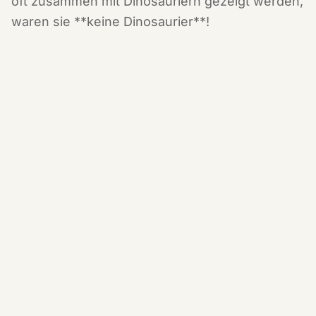
oft zusammen mit Dinosauriern gezeigt werden,
waren sie **keine Dinosaurier**!