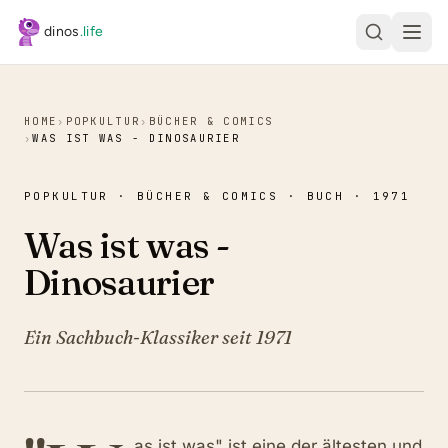
Zum Hauptinhalt springen
dinos
.life
HOME
›
POPKULTUR
›
BÜCHER & COMICS
›
WAS IST WAS - DINOSAURIER
POPKULTUR · BÜCHER & COMICS · BUCH · 1971
Was ist was -
Dinosaurier
Ein Sachbuch-Klassiker seit 1971
as ist was" ist eine der ältesten und