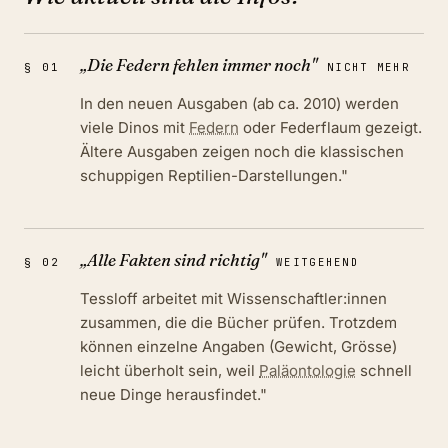
„
Die Federn fehlen immer noch
"
§
01
NICHT MEHR
In den neuen Ausgaben (ab ca. 2010) werden
viele Dinos mit
Federn
oder Federflaum gezeigt.
Ältere Ausgaben zeigen noch die klassischen
schuppigen Reptilien-Darstellungen."
„
Alle Fakten sind richtig
"
§
02
WEITGEHEND
Tessloff arbeitet mit Wissenschaftler:innen
zusammen, die die Bücher prüfen. Trotzdem
können einzelne Angaben (Gewicht, Grösse)
leicht überholt sein, weil
Paläontologie
schnell
neue Dinge herausfindet."