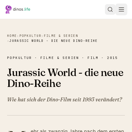
Zum Hauptinhalt springen
dinos
.life
HOME
›
POPKULTUR
›
FILME & SERIEN
›
JURASSIC WORLD - DIE NEUE DINO-REIHE
POPKULTUR · FILME & SERIEN · FILM · 2015
Jurassic World - die neue
Dino-Reihe
Wie hat sich der Dino-Film seit 1993 verändert?
ehr als zwanzig Jahre nach dem ersten